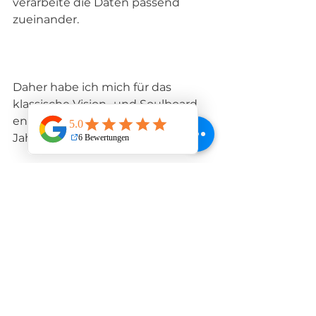
verarbeite die Daten passend 
zueinander.  
Daher habe ich mich für das 
klassische Vision- und Soulboard 
entschieden, welches ich jedes 
Jahr erneuere oder anpasse.
Ob es um dein Wunsch-Ich, dein 
Wunsch-Leben oder beides geht: 
Hypnose
 hilft dir, deine Zukunft zu 
kreieren und reicht dir die Hand, 
um es Wirklichkeit werden zu 
lassen. 
Mein Umfeld 