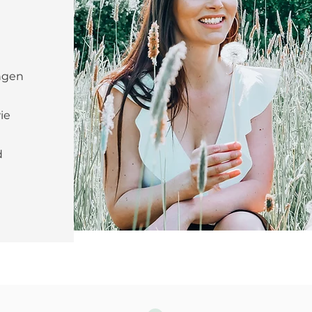
g
ngen
ie
d