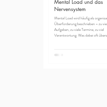
Mental Load und das
Nervensystem
Mental Load wird häufig als organisa
Überforderung beschrieben – zu vie
Aufgaben, zu viele Termine, zu viel
Verantwortung. Was dabei oft übers
Mental Load wirkt nicht nur im Auß
tief im Körper. Vor allem im Nerven
Neurobiologisch betrachtet entsteh
Load dort, wo Verantwortung nicht
Menschen nicht nur handeln, sonde
dauerhaft mitdenken, vorausplanen,
emotional regulieren und innerlich v
bleiben müs