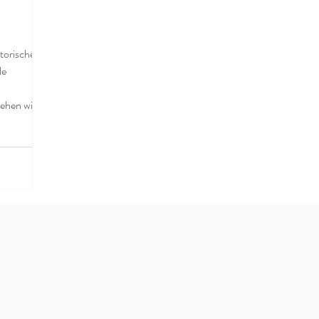
torische
le
ehen wird:
en, sondern
system.
t Mental
 endet. Wo
rn
 absichern,
erfügbar