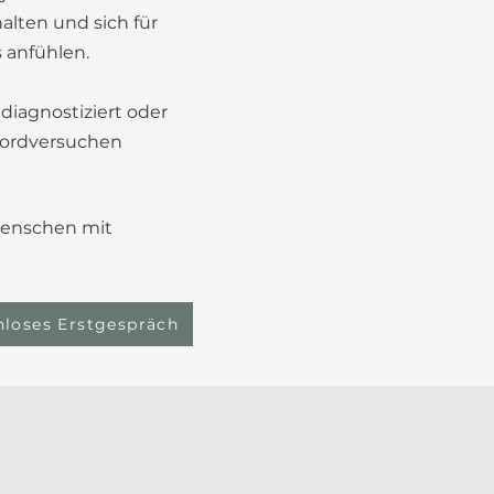
lten und sich für
 anfühlen.
iagnostiziert oder
mordversuchen
Menschen mit
nloses Erstgespräch