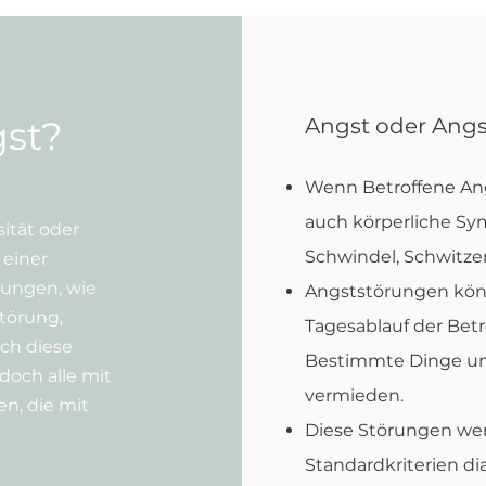
gst?
Angst oder Ang
Wenn Betroffene Ang
auch körperliche Sy
sität oder
Schwindel, Schwitze
 einer
rungen, wie
Angststörungen kön
störung,
Tagesablauf der Bet
ch diese
Bestimmte Dinge un
doch alle mit
vermieden.
n, die mit
Diese Störungen we
Standardkriterien dia