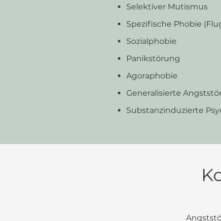
Selektiver Mutismus
Spezifische Phobie
(Flu
Sozialphobie
Panikstörung
Agoraphobie
Generalisierte Angstst
Substanzinduzierte Ps
Ko
Angststö