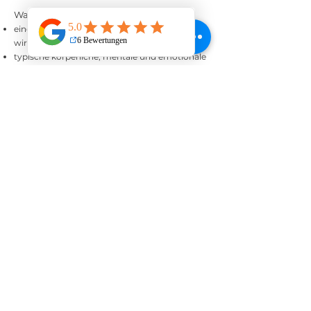
Was dich im Workbook erwartet
eine klare Einordnung, was Mental Load
wirklich ist
typische körperliche, mentale und emotionale
Anzeichen
eine Klarheitsliste zum Wiedererkennen
eine ruhige Orientierung – ohne Bewertung
eine kleine Übung zur ersten Entlastung
Kein Leistungsdruck.
Keine Selbstoptimierung.
Kein „Du musst nur …“.
So bekommst du das Workbook
Trag deine E-Mail-Adresse ein und erhalte den
Link zum downloaden.